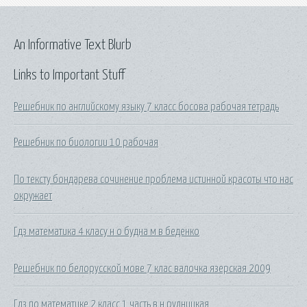
An Informative Text Blurb
Links to Important Stuff
Решебник по английскому языку 7 класс босова рабочая тетрадь
Решебник по биологии 10 рабочая
По тексту бондарева сочинение проблема истинной красоты что нас
окружает
Гдз математика 4 класу н о будна м в беденко
Решебник по белорусской мове 7 клас валочка язерская 2009
Гдз по математике 2 класс 1 часть в.н.рудницкая