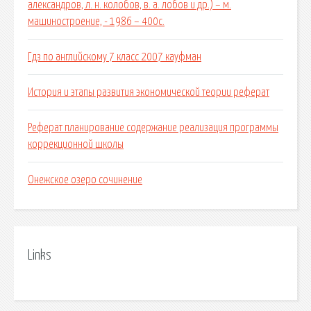
александров, л. н. колобов, в. а. лобов и др.) – м.
машиностроение, - 1986 – 400с.
Гдз по английскому 7 класс 2007 кауфман
История и этапы развития экономической теории реферат
Реферат планирование содержание реализация программы
коррекционной школы
Онежское озеро сочинение
Links