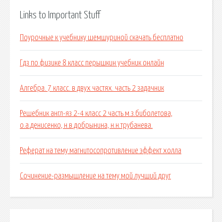
Links to Important Stuff
Поурочные к учебнику шемшуриной скачать бесплатно
Гдз по физике 8 класс перышкин учебник онлайн
Алгебра. 7 класс. в двух частях. часть 2 задачник
Решебник англ-яз 2-4 класс 2 часть м.з.биболетова,
о.а.денисенко, н.в.добрынина, н.н.трубанева.
Реферат на тему магнитосопротивление эффект холла
Сочинение-размышление на тему мой лучший друг