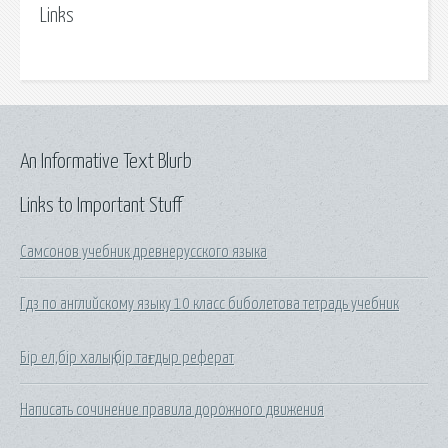
Links
An Informative Text Blurb
Links to Important Stuff
Самсонов учебник древнерусского языка
Гдз по английскому языку 10 класс биболетова тетрадь учебник
Бір ел,бір халық,бір тағдыр реферат
Написать сочинение правила дорожного движения