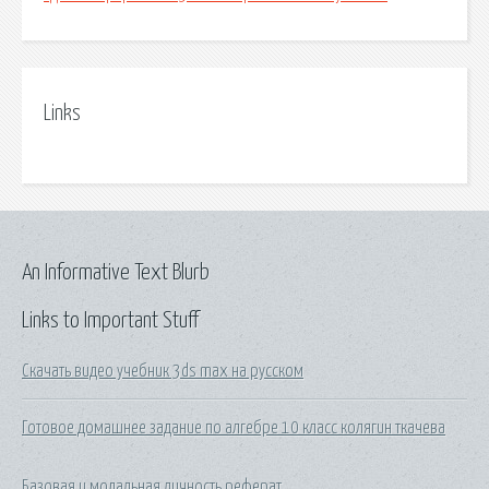
Links
An Informative Text Blurb
Links to Important Stuff
Скачать видео учебник 3ds max на русском
Готовое домашнее задание по алгебре 10 класс колягин ткачева
Базовая и модальная личность реферат