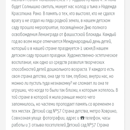
будет Солнышко светить, минует нас холод и тьма.» Надежда
Красоткина. Рано. В память о тех, кто выстоял, кто не сдался
врагу и не отдал ни пяди родной земли, в нашем детском
саду прошло мероприятие, посвящённое Дню полного
освобождения Ленинграда от фашистской блокады. Каждый
год во всем мире отмечается Международный день детей,
который и в нашей стране празднуется-1 июня,В нашем
детском саду прошел праздник. Художественно-эстетическое
воспитание, как одно из средств развития творческих
способностей детей дошкольного возраста. У каждого есть
своя страна детства, она где то там, глубоко, внутри нас, но
можно ли пустить туда незнакомку? не сломает ли она те
игрушки, что когда то были так близки, к которым хотелось. В
той стране в которой я жила раньше много чего
запомнилось, но частеми проподает память со временем о
тех местах. Детский сад №57 Страна детства, метро Ховрино,
Совхозная улица: фотографии, адрес и ☎️ телефон, часы
работы и 3 отзыва посетителей Детский сад №57 Страна