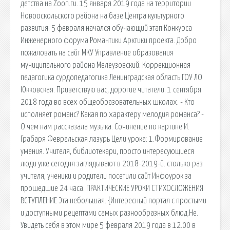
детства на Zoon.ru. 15 января 2019 года на территории
Новооскольского района на базе Центра культурного
развития. 5 февраля начался обучающий этап Конкурса
Инженерного форума Романтики Арктики проекта. Добро
пожаловать на сайт МКУ Управление образования
муниципального района Мелеузовский. Коррекционная
педагогика сурдопедагогика Ленинградская область ГОУ ЛО
Юкковская. Приветствую вас, дорогие читатели. 1 сентября
2018 года во всех общеобразовательных школах. - Кто
исполняет романс? Какая по характеру мелодия романса? -
О чем нам рассказала музыка. Сочинение по картине И.
Грабаря Февральская лазурь Цели урока: 1.Формирование
умения. Учителя, библиотекари, просто интересующиеся
люди уже сегодня заглядывают в 2018-2019-й. столько раз
учителя, ученики и родители посетили сайт Инфоурок за
прошедшие 24 часа. ПРАКТИЧЕСКИЕ УРОКИ СТИХОСЛОЖЕНИЯ
ВСТУПЛЕНИЕ Эта небольшая. {Интересный портал с простыми
и доступными рецептами самых разнообразных блюд.Не.
Увидеть себя в этом мире 5 февраля 2019 года в 12.00 в