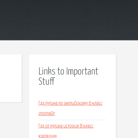
Links to Important
Stuff
Гдз путина по английскому 6 класс
спотлайт
Гдз от путина история 8 класс
юдовская