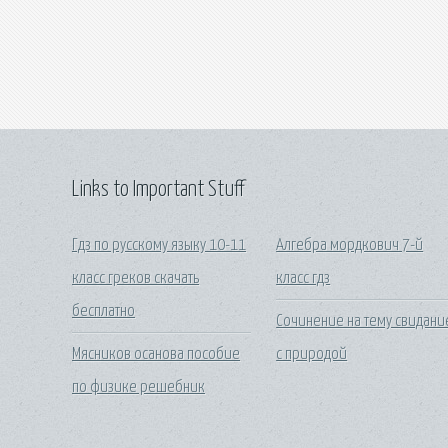
Links to Important Stuff
Гдз по русскому языку 10-11
Алгебра мордкович 7-й
класс греков скачать
класс гдз
бесплатно
Сочинение на тему свидани
Мясников осанова пособие
с природой
по физике решебник