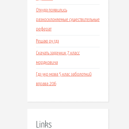
Откуда появились
разносклоняемые существительные
реферат
Решаю ру гдз
Скачать задачник 7 класс
мордковича
Гдз укр мова 5 клас заболотний
вправа 206
Links