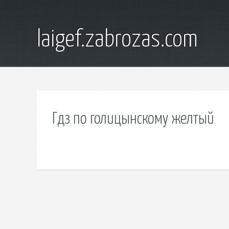
laigef.zabrozas.com
Гдз по голицынскому желтый