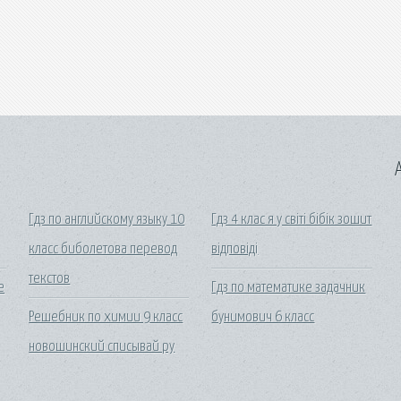
A
Гдз по английскому языку 10
Гдз 4 клас я у світі бібік зошит
класс биболетова перевод
відповіді
текстов
е
Гдз по математике задачник
Решебник по химии 9 класс
бунимович 6 класс
новошинский списывай ру