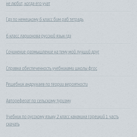
не любит, когда его учат
Гдз по немецкому 6 класс бим раб тетрадь
6 класс ларионова русский язык гдз
Сочинение-размышление на тему мой лучший друг
Справка обеспеченность учебниками школы фгос
Решебник андрухаев по теории вероятности
Автореферат по сельскому туризму
Учебник по русскому языку 2 класс канакина горецкий 1 часть
скачать