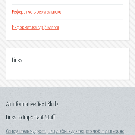
Реферат четырехугольники
Информатика гдз 7 класса
Links
An Informative Text Blurb
Links to Important Stuff
Самоучитель мудрости, или учебник для тех, кто любит учиться, но