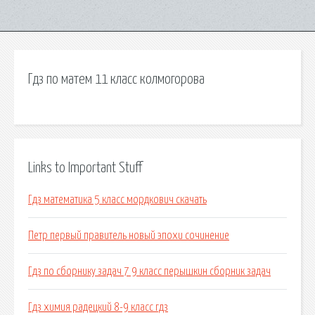
Гдз по матем 11 класс колмогорова
Links to Important Stuff
Гдз математика 5 класс мордкович скачать
Петр первый правитель новый эпохи сочинение
Гдз по сборнику задач 7 9 класс перышкин сборник задач
Гдз химия радецкий 8-9 класс гдз