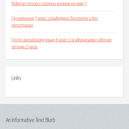
Реферат процесс раздачи кормов на рмм-5
Гдз калинина 3 класс сольфеджио бесплатно и без
регистрации
Гдз по английскому языку 6 класс о.в.афанасьева рабочая
тетрадь 2 часть
Links
An Informative Text Blurb