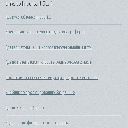
Links to Important Stuff
Гдз русский власенкова 11
Боек ватан сугышы елларында халык реферат
Гдз геометрия 10 11 класс атанасян онлайн читать
Гдз по математики 4 класс тетрадь волкова 2 часть
Короткое сочинение на тему город герой севастополь
Учебник по проектированию баз данных
Гдз по я у свити 3 класс
Задачник по физике в школе скачать