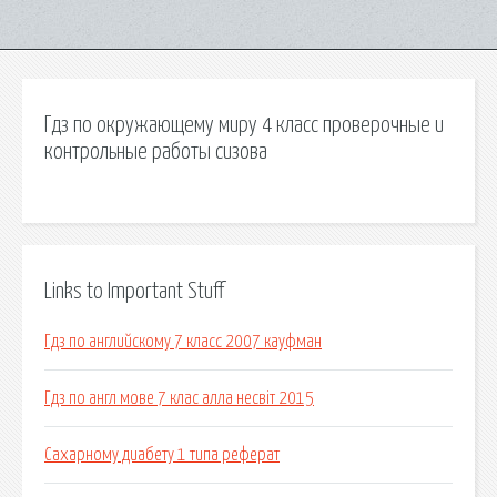
Гдз по окружающему миру 4 класс проверочные и
контрольные работы сизова
Links to Important Stuff
Гдз по английскому 7 класс 2007 кауфман
Гдз по англ мове 7 клас алла несвіт 2015
Сахарному диабету 1 типа реферат