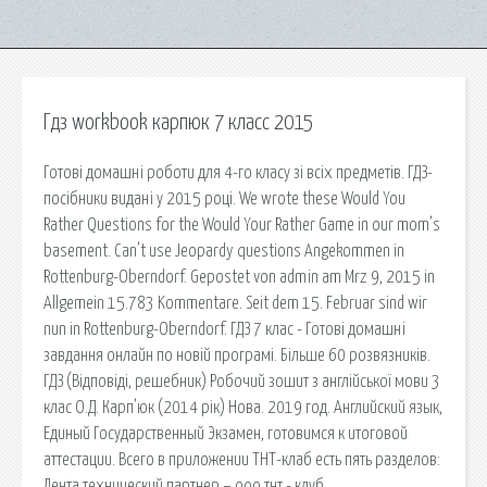
Гдз workbook карпюк 7 класс 2015
Готові домашні роботи для 4-го класу зі всіх предметів. ГДЗ-
посібники видані у 2015 році. We wrote these Would You
Rather Questions for the Would Your Rather Game in our mom’s
basement. Can’t use Jeopardy questions Angekommen in
Rottenburg-Oberndorf. Gepostet von admin am Mrz 9, 2015 in
Allgemein 15.783 Kommentare. Seit dem 15. Februar sind wir
nun in Rottenburg-Oberndorf. ГДЗ 7 клас - Готові домашні
завдання онлайн по новій програмі. Більше 60 розвязників.
ГДЗ (Відповіді, решебник) Робочий зошит з англійської мови 3
клас О.Д. Карп’юк (2014 рік) Нова. 2019 год. Английский язык,
Единый Государственный Экзамен, готовимся к итоговой
аттестации. Всего в приложении ТНТ-клаб есть пять разделов:
Лента технический партнер – ооо тнт - клуб.