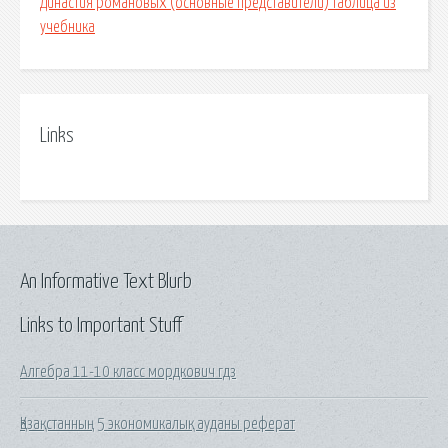
Династия романовых (основные представители) таблица из
учебника
Links
An Informative Text Blurb
Links to Important Stuff
Алгебра 11-10 класс мордкович гдз
Қазақстанның 5 экономикалық ауданы реферат