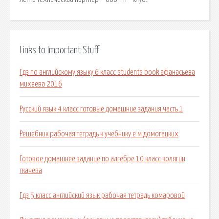
Links to Important Stuff
Гдз по английскому языку 6 класс students book афанасьева
михеева 2016
Русский язык 4 класс готовые домашние задания часть 1
Решебник рабочая тетрадь к учебнику е м домогацких
Готовое домашнее задание по алгебре 10 класс колягин
ткачева
Гдз 5 класс английский язык рабочая тетрадь комаровой