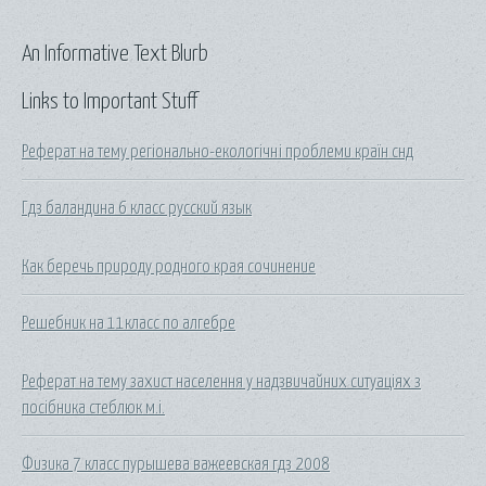
An Informative Text Blurb
Links to Important Stuff
Реферат на тему регіонально-екологічні проблеми країн снд
Гдз баландина 6 класс русский язык
Как беречь природу родного края сочинение
Решебник на 11класс по алгебре
Реферат на тему захист населення у надзвичайних ситуаціях з
посібника стеблюк м.і.
Физика 7 класс пурышева важеевская гдз 2008