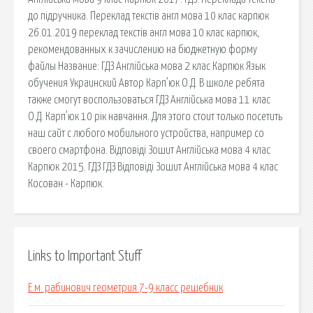
до підручника. Переклад текстів англ мова 10 клас карпюк
26.01.2019 переклад текстів англ мова 10 клас карпюк,
рекомендованных к зачислению на бюджетную форму
файлы Название: ГДЗ Англійська мова 2 клас Карпюк Язык
обучения Украинский Автор Карп’юк О.Д. В школе ребята
также смогут воспользоваться ГДЗ Англійська мова 11 клас
О.Д. Карп'юк 10 рік навчання. Для этого стоит только посетить
наш сайт с любого мобильного устройства, например со
своего смартфона. Відповіді Зошит Англійська мова 4 клас
Карпюк 2015. ГДЗ ГДЗ Відповіді Зошит Англійська мова 4 клас
Косован - Карпюк.
Links to Important Stuff
Е.м. рабинович геометрия 7-9 класс решебник