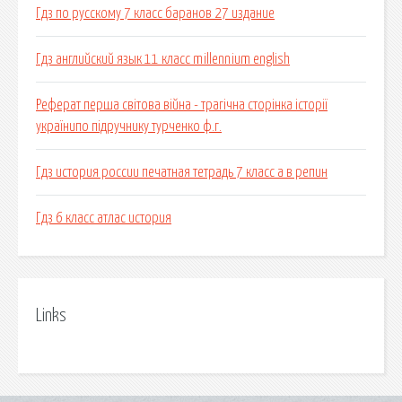
Гдз по русскому 7 класс баранов 27 издание
Гдз английский язык 11 класс millennium english
Реферат перша світова війна - трагічна сторінка історії
українипо підручнику турченко ф.г.
Гдз история россии печатная тетрадь 7 класс а в репин
Гдз 6 класс атлас история
Links