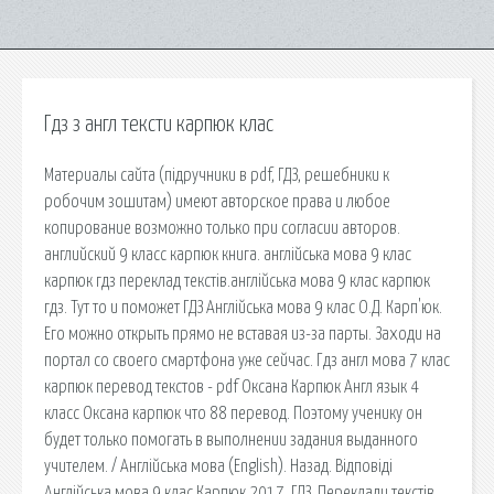
Гдз з англ тексти карпюк клас
Материалы сайта (підручники в pdf, ГДЗ, решебники к
робочим зошитам) имеют авторское права и любое
копирование возможно только при согласии авторов.
английский 9 класс карпюк книга. англійська мова 9 клас
карпюк гдз переклад текстів.англійська мова 9 клас карпюк
гдз. Тут то и поможет ГДЗ Англійська мова 9 клас О.Д. Карп'юк.
Его можно открыть прямо не вставая из-за парты. Заходи на
портал со своего смартфона уже сейчас. Гдз англ мова 7 клас
карпюк перевод текстов - pdf Оксана Карпюк Англ язык 4
класс Оксана карпюк что 88 перевод. Поэтому ученику он
будет только помогать в выполнении задания выданного
учителем. / Англійська мова (English). Назад. Відповіді
Англійська мова 9 клас Карпюк 2017. ГДЗ. Переклади текстів