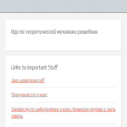
Идз по теоретической механики решебник
Links to Important Stuff
Java шпаргалка pdf
Підручники гдз 4 клас
Онлайн гдз по информатике 4 класс бененсон паутова 1 часть
ответы