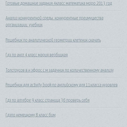
Готовые домашние задания 4класс математика моро 2013 год
Анализ конкурентной среды. конкурентные преимущества
организации. учебник
Решебник по аналитической геометрии клетеник скачать
Гдз по англ 4 класс мария вербицкая
Толстоусов в.н эфрос с.м задачник по количественному анализу
Решебник для activity book по английскому для 11класса кузовлев
Гдз по алгебре 9 класс страница 36 проверь себя
Гдзпо немецкому 8 класс бим