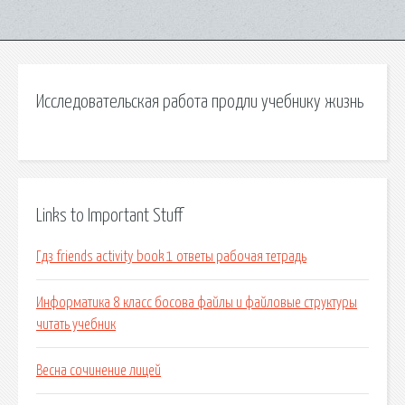
Исследовательская работа продли учебнику жизнь
Links to Important Stuff
Гдз friends activity book 1 ответы рабочая тетрадь
Информатика 8 класс босова файлы и файловые структуры
читать учебник
Весна сочинение лицей