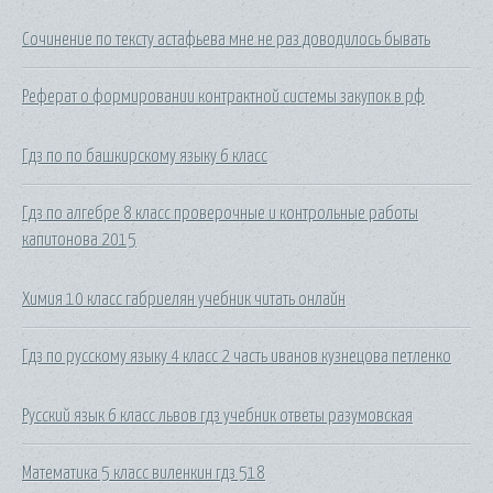
Сочинение по тексту астафьева мне не раз доводилось бывать
Реферат о формировании контрактной системы закупок в рф
Гдз по по башкирскому языку 6 класс
Гдз по алгебре 8 класс проверочные и контрольные работы
капитонова 2015
Химия 10 класс габриелян учебник читать онлайн
Гдз по русскому языку 4 класс 2 часть иванов кузнецова петленко
Русский язык 6 класс львов гдз учебник ответы разумовская
Математика 5 класс виленкин гдз 518