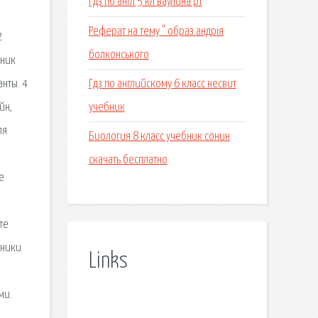
Гдз по англ 5 кл ваулина рт
Реферат на тему " образ андрія
2
болконського
бник
Гдз по английскому 6 класс несвит
нты. 4
учебник
йн,
ля
Биология 8 класс учебник сонин
скачать бесплатно
е
те
бники
Links
ми.