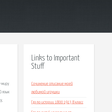
Links to Important
Stuff
у миру
Сочинение описание моей
ий язык
любимой игрушки
у,
Гдз по истории 1800 1913 8 класс