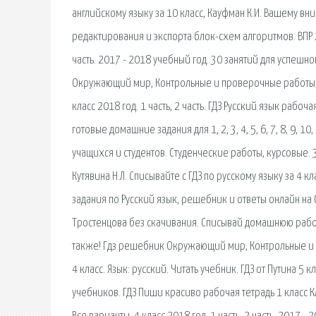
английскому языку за 10 класс, Кауфман К.И. Вашему в
редактирования и экспорта блок-схем алгоритмов. ВПР 20
часть. 2017 - 2018 учебный год. 30 занятий для успешног
Окружающий мир, Контрольные и проверочные работы, 4 
класс 2018 год. 1 часть, 2 часть. ГДЗ Русский язык рабо
готовые домашние задания для 1, 2, 3, 4, 5, 6, 7, 8, 9,
учащихся и студентов. Студенческие работы, курсовые. 30
Кутявина Н.Л. Списывайте с ГДЗ по русскому языку за 4 к
задания по Русский язык, решебник и ответы онлайн на 
Тростенцова без скачивания. Списывай домашнюю работ
также! Гдз решебник Окружающий мир, Контрольные и п
4 класс. Язык: русский. Читать учебник. ГДЗ от Путина 
учебников. ГДЗ Пиши красиво рабочая тетрадь 1 класс К