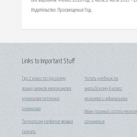
Все варианты. 4 класс 2018 год. 1 часть, 2 часть. 2017
Издательство: Просвещение Год.
Links to Important Stuff
Гдз 2 класс по русскому
Читать учебник по
языку иванов евдокимова
английскому 6 класс
кузнецова петленко
михеева и афанасьева
романова
Иван грозный историческо
Терроризм реферат қазақша
сочинение
скачать