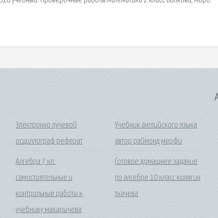
 - 2018 учебный. Проверочные работы Математика 2 класс Волкова, Моро.
A
Электронно лучевой
Учебник английского языка
осциллограф реферат
автор раймонд мерфи
Алгебра 7 кл.
Готовое домашнее задание
е
самостоятельные и
по алгебре 10 класс колягин
контрольные работы к
ткачева
учебнику макарычева