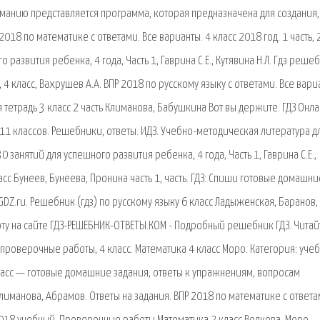
ниманию представляется программа, которая предназначена для создания,
18 по математике с ответами. Все варианты. 4 класс 2018 год. 1 часть, 
о развития ребенка, 4 года, Часть 1, Гаврина С.Е., Кутявина Н.Л. Гдз реше
класс, Вахрушев А.А. ВПР 2018 по русскому языку с ответами. Все вариа
чая тетрадь 3 класс 2 часть Климанова, Бабушкина Вот вы держите. ГДЗ Онла
 10, 11 классов. Решебники, ответы. ИДЗ. Учебно-методическая литература д
 занятий для успешного развития ребенка, 4 года, Часть 1, Гаврина С.Е.,
ласс Бунеев, Бунеева, Пронина часть 1, часть. ГДЗ: Спиши готовые домашни
GDZ.ru. Решебник (гдз) по русскому языку 6 класс Ладыженская, Баранов,
у на сайте ГДЗ-РЕШЕБНИК-ОТВЕТЫ.КОМ - Подробный решебник ГДЗ. Читай
роверочные работы, 4 класс. Математика 4 класс Моро. Категория: уче
5 класс — готовые домашние задания, ответы к упражнениям, вопросам
лиманова, Абрамов. Ответы на задания. ВПР 2018 по математике с ответа