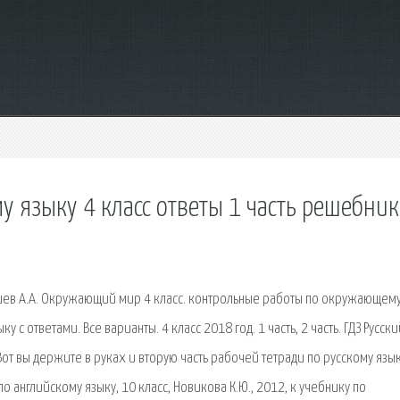
у языку 4 класс ответы 1 часть решебник
ушев А.А. Окружающий мир 4 класс. контрольные работы по окружающем
 с ответами. Все варианты. 4 класс 2018 год. 1 часть, 2 часть. ГДЗ Русск
Вот вы держите в руках и вторую часть рабочей тетради по русскому язык
английскому языку, 10 класс, Новикова К.Ю., 2012, к учебнику по