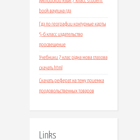
Английский язык 7 класс student
book ваулина гдз
Гдз по географии контурные карты
5-6 класс издательство
просвещение
Учебники 7 клас рiдна мова глазова
скачать html
Скачать реферат на тему приемка
продовольственных товаров
Links