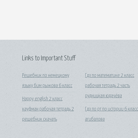
Links to Important Stuff
Решебник по немецкому
Гдз по математике 2 класс
языку бим рыжова 6 класс
рабочая тетрадь 2 часть
рудницкая юдачёва
Happy english 2 класс
кауфман рабочая тетрадь 2
Гдз по рт по истории 6 клас
решебник скачать
агибалова