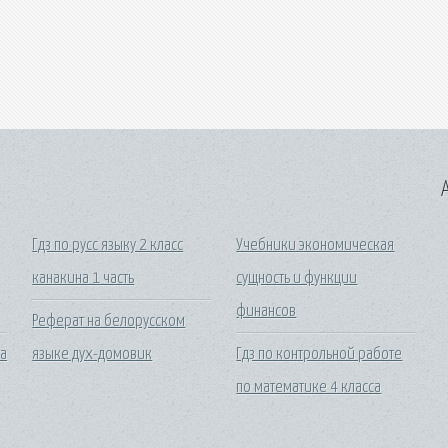
A
Гдз по русс языку 2 класс
Учебники экономическая
канакина 1 часть
сущность и функции
финансов
Реферат на белорусском
са
языке дух-домовик
Гдз по контрольной работе
по математике 4 класса