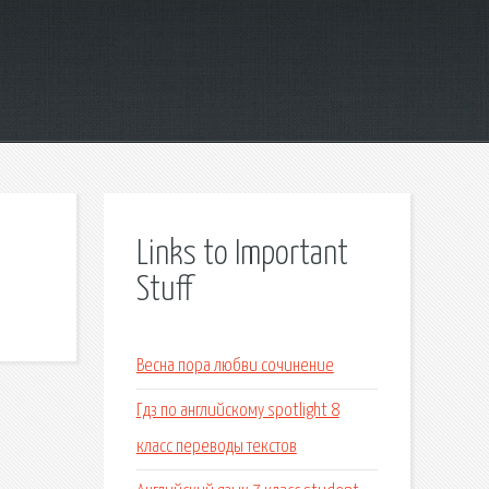
Links to Important
Stuff
Весна пора любви сочинение
Гдз по английскому spotlight 8
класс переводы текстов