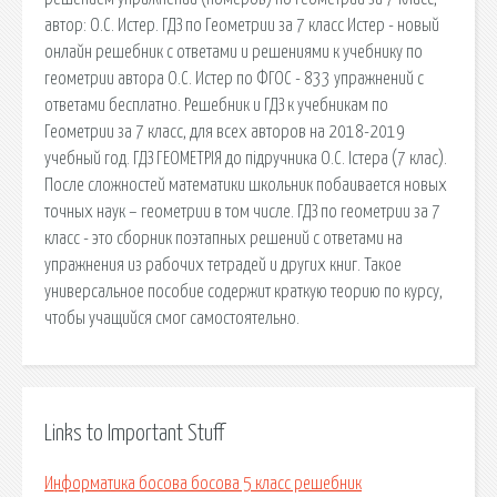
автор: О.С. Истер. ГДЗ по Геометрии за 7 класс Истер - новый
онлайн решебник с ответами и решениями к учебнику по
геометрии автора О.С. Истер по ФГОС - 833 упражнений с
ответами бесплатно. Решебник и ГДЗ к учебникам по
Геометрии за 7 класс, для всех авторов на 2018-2019
учебный год. ГДЗ ГЕОМЕТРІЯ до підручника О.С. Істера (7 клас).
После сложностей математики школьник побаивается новых
точных наук – геометрии в том числе. ГДЗ по геометрии за 7
класс - это сборник поэтапных решений с ответами на
упражнения из рабочих тетрадей и других книг. Такое
универсальное пособие содержит краткую теорию по курсу,
чтобы учащийся смог самостоятельно.
Links to Important Stuff
Информатика босова босова 5 класс решебник