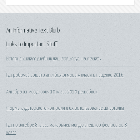
An Informative Text Blurb
Links to Important Stuff
История 7 класс учебник данилов косулина скачать
Гдз робочий зошит з англійської мови 4 клас л в пащенко 2016
Алгебра а.г мордкович 10 класс 2010 решебник
Формы аудиторского контроля и их использование шпаргалка
Гдз по алгебре 8 класс макарычев миндюк нешков феоктистов 8
класс