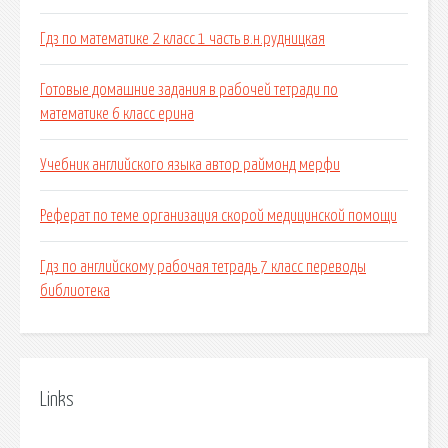
Гдз по математике 2 класс 1 часть в.н.рудницкая
Готовые домашние задания в рабочей тетради по
математике 6 класс ерина
Учебник английского языка автор раймонд мерфи
Реферат по теме организация скорой медицинской помощи
Гдз по английскому рабочая тетрадь 7 класс переводы
библиотека
Links