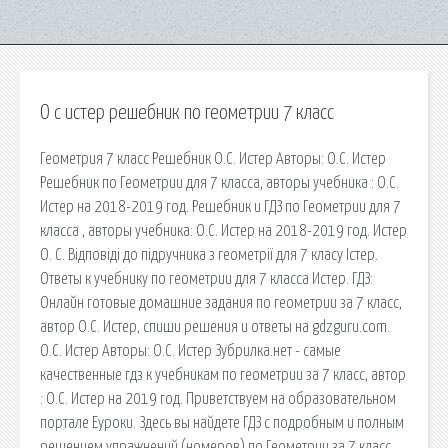
О с истер решебник по геометрии 7 класс
Геометрия 7 класс Решебник О.С. Истер Авторы: О.С. Истер
Решебник по Геометрии для 7 класса, авторы учебника : О.С.
Истер на 2018-2019 год. Решебник и ГДЗ по Геометрии для 7
класса , авторы учебника: О.С. Истер на 2018-2019 год. Истер
О. С. Відповіді до підручника з геометрії для 7 класу Істер.
Ответы к учебнику по геометрии для 7 класса Истер. ГДЗ:
Онлайн готовые домашние задания по геометрии за 7 класс,
автор О.С. Истер, спиши решения и ответы на gdzguru.com.
О.С. Истер Авторы: О.С. Истер Зубрилка.нет - самые
качественные гдз к учебникам по геометрии за 7 класс, автор
: О.С. Истер на 2019 год. Приветствуем на образовательном
портале Еуроки. Здесь вы найдете ГДЗ с подробным и полным
решением упражнений (номеров) по Геометрии за 7 класс,