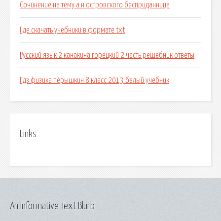
Сочинение на тему а.н.островского бесприданница
Где скачать учебники в формате txt
Русский язык 2 канакина горецкий 2 часть решебник ответы
Гдз физика пёрышкин 8 класс 2013 белый учебник
Links
An Informative Text Blurb