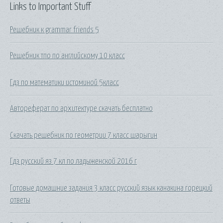
Links to Important Stuff
Решебник к grammar friends 5
Решебник тпо по английскому 10 класс
Гдз по математики истоминой 5класс
Автореферат по архитектуре скачать бесплатно
Скачать решебник по геометрии 7 класс шарыгин
Гдз русский яз 7 кл по ладыженской 2016 г
Готовые домашние задания 3 класс русский язык канакина горецкий
ответы