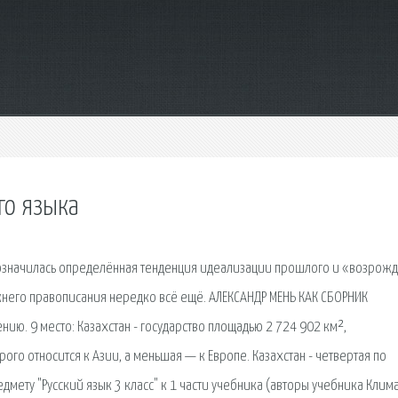
го языка
 обозначилась определённая тенденция идеализации прошлого и «возрож
жнего правописания нередко всё ещё. АЛЕКСАНДР МЕНЬ КАК СБОРНИК
ию. 9 место: Казахстан - государство площадью 2 724 902 км²,
ого относится к Азии, а меньшая — к Европе. Казахстан - четвертая по
мету "Русский язык 3 класс" к 1 части учебника (авторы учебника Клим