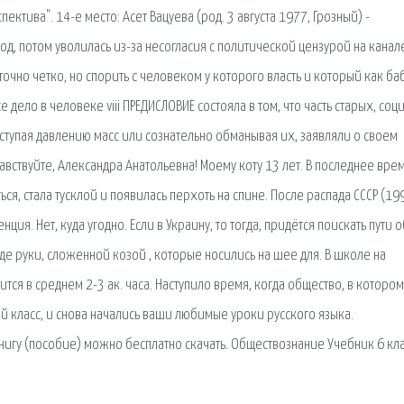
тива". 14-е место: Асет Вацуева (род. 3 августа 1977, Грозный) -
од, потом уволилась из-за несогласия с политической цензурой на канал
очно четко, но спорить с человеком у которого власть и который как ба
дело в человеке viii ПРЕДИСЛОВИЕ состояла в том, что часть старых, соц
ступая давлению масс или сознательно обманывая их, заявляли о своем
авствуйте, Александра Анатольевна! Моему коту 13 лет. В последнее вре
ся, стала тусклой и появилась перхоть на спине. После распада СССР (1991
ия. Нет, куда угодно. Если в Украину, то тогда, придётся поискать пути 
де руки, сложенной козой , которые носились на шее для. В школе на
тится в среднем 2-3 ак. часа. Наступило время, когда общество, в которо
ий класс, и снова начались ваши любимые уроки русского языка.
нигу (пособие) можно бесплатно скачать. Обществознание Учебник 6 кл