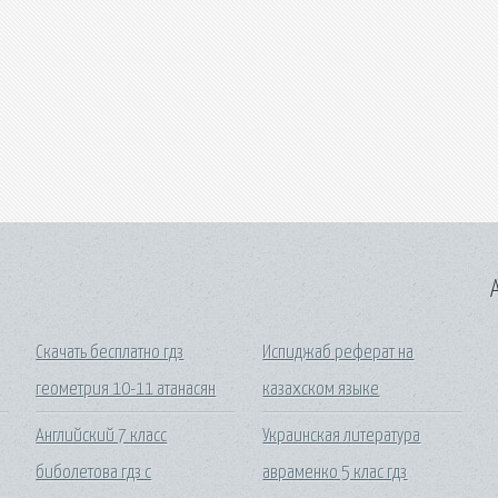
A
Скачать бесплатно гдз
Испиджаб реферат на
геометрия 10-11 атанасян
казахском языке
Английский 7 класс
Украинская литература
биболетова гдз с
авраменко 5 клас гдз