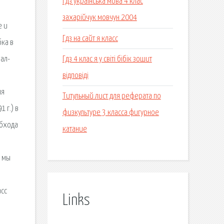
Гдз українська мова 4 клас
захарійчук мовчун 2004
е и
Гдз на сайт я класс
бка в
Гдз 4 клас я у світі бібік зошит
иал-
відповіді
мя
Титульный лист для реферата по
 г.) в
физкультуре 3 класса фигурное
обхода
катание
м мы
асс
Links