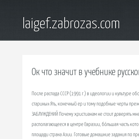
laigef.zabrozas.com
Ок что значит в учебнике русско
После распада СССР (1991 г.) в идеологии и культуре
старины».Ять, конечный ер и тому подобные черты пре
ЗАБЛУЖДЕНИЙ Почему христианам не стоит доверять мнен
располагающееся в центре Евразии, бо́льшая часть котор
площади страна Азии. Готовые домашние задания по пред