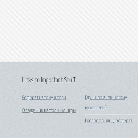
Links to Important Stuff
Реферат на тему штерн
Гдз 11 по английскому
кузовлевой
О задачник настольные игры
Екологія вінниці реферат