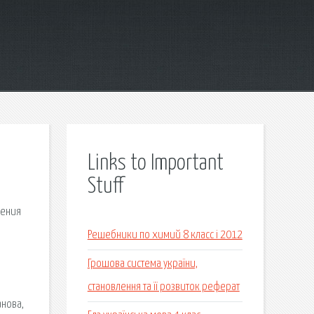
Links to Important
Stuff
дения
Решебники по химий 8 класс i 2012
Грошова система україни,
становлення та її розвиток реферат
анова,