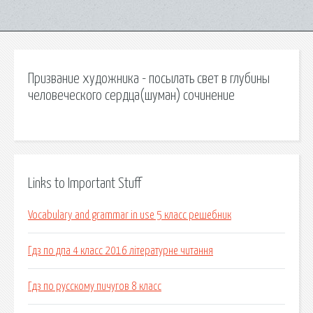
Призвание художника - посылать свет в глубины
человеческого сердца(шуман) сочинение
Links to Important Stuff
Vocabulary and grammar in use 5 класс решебник
Гдз по дпа 4 класс 2016 літературне читання
Гдз по русскому пичугов 8 класс