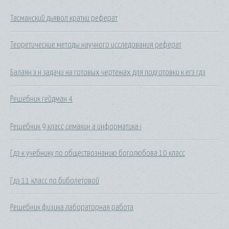
Тасманский дьявол кратки реферат
Теоретические методы научного исследования реферат
Балаян э.н задачи на готовых чертежах для подготовки к егэ гдз
Решебник гейдман 4
Решебник 9 класс семакин а информатика i
Гдз к учебнику по обществознанию боголюбова 10 класс
Гдз 11 класс по биболетовой
Решебник физика лабораторная работа