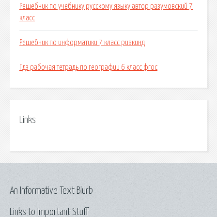
Решебник по учебнику русскому языку автор разумовский 7
класс
Решебник по информатики 7 класс ривкинд
Гдз рабочая тетрадь по географии 6 класс фгос
Links
An Informative Text Blurb
Links to Important Stuff