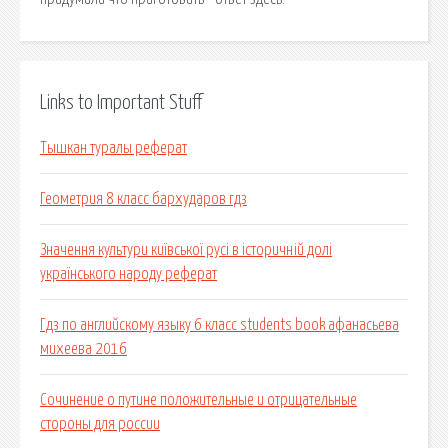
Links to Important Stuff
Тышкан туралы реферат
Геометрия 8 класс бархударов гдз
Значення культури київської русі в історичній долі
українського народу реферат
Гдз по английскому языку 6 класс students book афанасьева
михеева 2016
Сочинение о путине положительные и отрицательные
стороны для россии