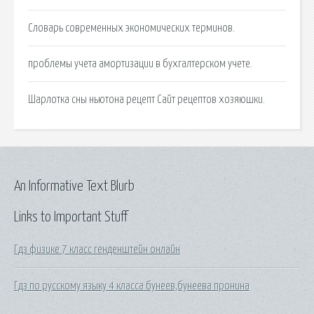
Словарь современных экономических терминов.
проблемы учета амортизации в бухгалтерском учете.
Шарлотка сны ньютона рецепт Сайт рецептов хозяюшки.
An Informative Text Blurb
Links to Important Stuff
Гдз физике 7 класс генденштейн онлайн
Гдз по русскому языку 4 класса бунеев,бунеева пронина