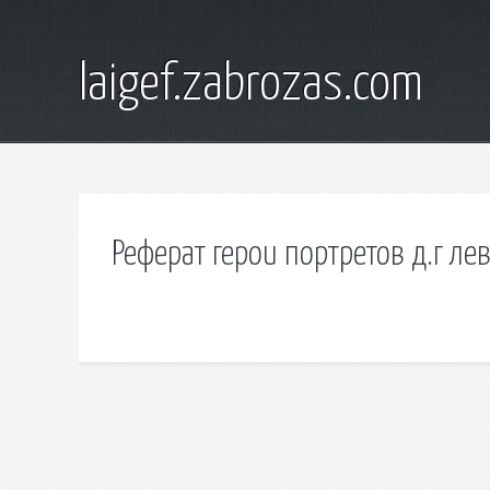
laigef.zabrozas.com
Реферат герои портретов д.г ле