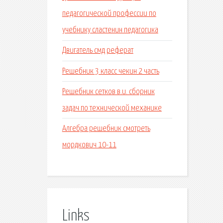
педагогической профессии по
учебнику сластенин педагогика
Двигатель смд реферат
Решебник 3 класс чекин 2 часть
Решебник сетков в.и. сборник
задач по технической механике
Алгебра решебник смотреть
мордкович 10-11
Links