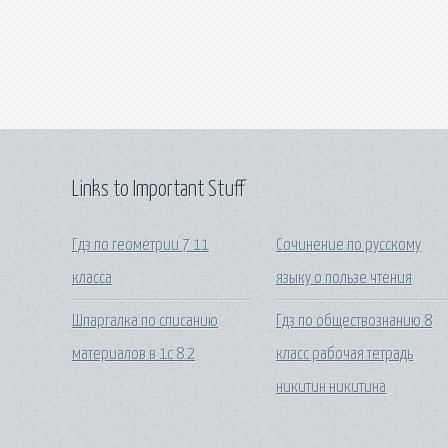
Links to Important Stuff
Гдз по геометрии 7 11
Сочинение по русскому
класса
языку о пользе чтения
Шпаргалка по списанию
Гдз по обществознанию 8
материалов в 1с 8.2
класс рабочая тетрадь
никитин никитина