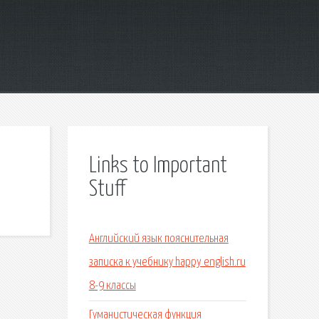
Links to Important
Stuff
Английский язык пояснительная
записка к учебнику happy english.ru
8-9 классы
Гуманистическая функция