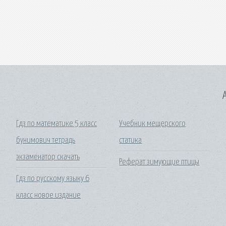
A
Гдз по математике 5 класс
Учебник мещерского
бунимович тетрадь
статика
экзаменатор скачать
Реферат зимующие птицы
Гдз по русскому языку 6
класс новое издание