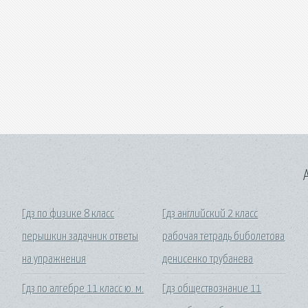
A
Гдз по физике 8 класс
Гдз английский 2 класс
перышкин задачник ответы
рабочая тетрадь биболетова
на упражнения
денисенко трубанева
Гдз по алгебре 11 класс ю. м.
Гдз обществознание 11