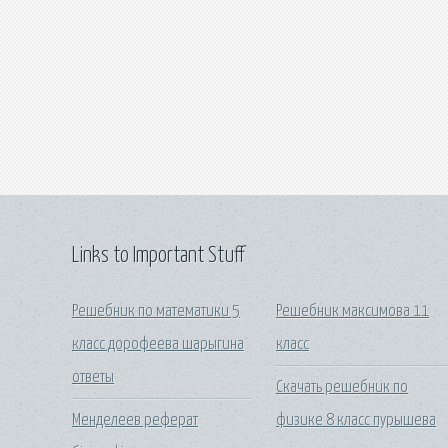
Links to Important Stuff
Решебник по математики 5
Решебник максимова 11
класс дорофеева шарыгина
класс
ответы
Скачать решебник по
Менделеев реферат
физике 8 класс пурышева