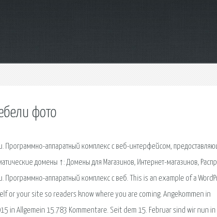
ебели фото
ии. Программно-аппаратный комплекс с веб-интерфейсом, предоставля
атические домены ↑: Домены для Магазинов, Интернет-магазинов, Расп
. Программно-аппаратный комплекс с веб. This is an example of a WordP
rself or your site so readers know where you are coming. Angekommen in
5 in Allgemein 15.783 Kommentare. Seit dem 15. Februar sind wir nun in