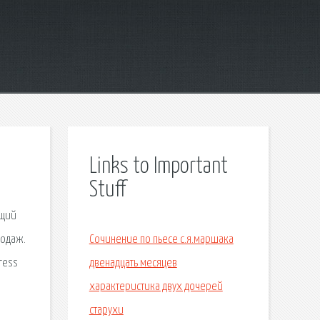
Links to Important
Stuff
ющий
родаж.
Сочинение по пьесе с.я.маршака
ress
двенадцать месяцев
характеристика двух дочерей
старухи