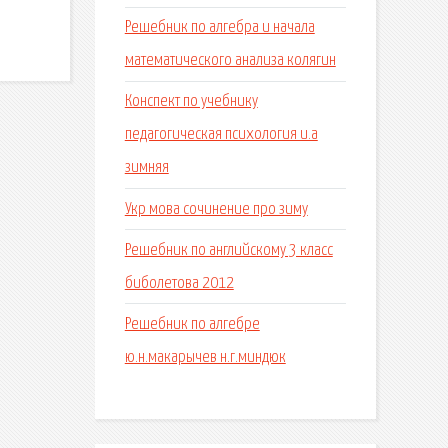
Решебник по алгебра и начала
математического анализа колягин
Конспект по учебнику
педагогическая психология и.а
зимняя
Укр мова сочинение про зиму
Решебник по английскому 3 класс
биболетова 2012
Решебник по алгебре
ю.н.макарычев н.г.миндюк