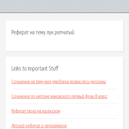
Реферат на тему лук репчатый
Links to Important Stuff
Сочинение на тему моя улюблена драма леси укроинки
Сочинение по картине маковского первый фрак 8 класс
Реферат тараз на казахском
Детский реферат о черномморе