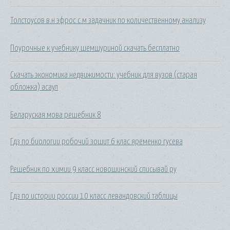
Толстоусов в.н эфрос с.м задачник по количественному анализу
Поурочные к учебнику шемшуриной скачать бесплатно
Скачать экономика недвижимости: учебник для вузов (старая
обложка) асаул
Беларуская мова решебник 8
Гдз по биологии робочий зошит 6 клас яременко гусева
Решебник по химии 9 класс новошинский списывай ру
Гдз по истории россии 10 класс левандовский таблицы