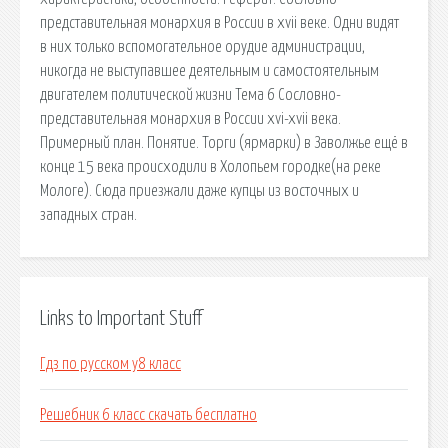
представительная монархия в России в xvii веке. Одни видят
в них только вспомогательное орудие администрации,
никогда не выступавшее деятельным и самостоятельным
двигателем политической жизни Тема 6 Сословно-
представительная монархия в России xvi-xvii века.
Примерный план. Понятие. Торги (ярмарки) в Заволжье ещё в
конце 15 века происходили в Холопьем городке(на реке
Мологе). Сюда приезжали даже купцы из восточных и
западных стран.
Links to Important Stuff
Гдз по русском у8 класс
Решебник 6 класс скачать бесплатно