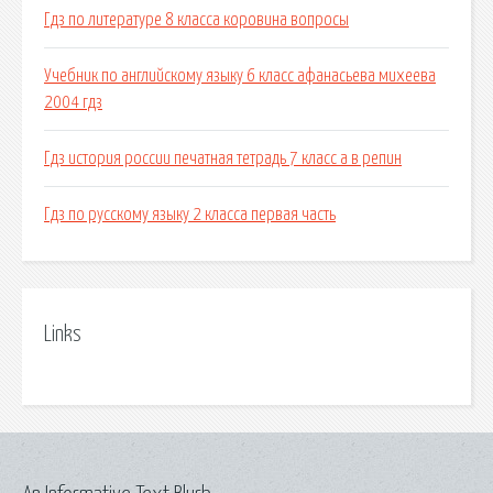
Гдз по литературе 8 класса коровина вопросы
Учебник по английскому языку 6 класс афанасьева михеева
2004 гдз
Гдз история россии печатная тетрадь 7 класс а в репин
Гдз по русскому языку 2 класса первая часть
Links