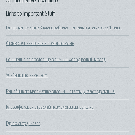
An Informative Text Blurb
Links to Important Stuff
Гдз по математике 3 класс рабочая тетрадь о.а.захарова 1 часть
Отзыв сочинение как я помогаю маме
Сочинение по пословице в зимний холод всякий молод
Учебники по немецком
Решебник по математике виленкин ответы 5 класс гдз путина
Классификация отраслей психологии шпаргалка
Гдз по литр 9 класс