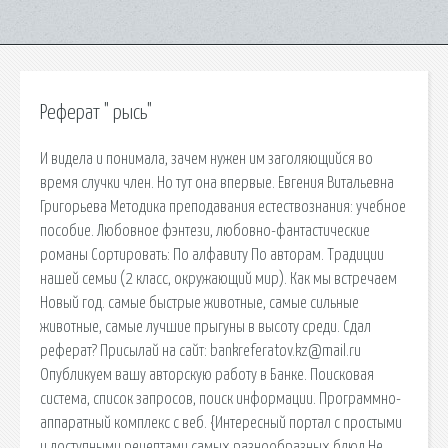
Реферат " рысь"
И видела и понимала, зачем нужен им заголяющийся во
время случки член. Но тут она впервые. Евгения Витальевна
Григорьева Методика преподавания естествознания: учебное
пособие. Любовное фэнтези, любовно-фантастические
романы Сортировать: По алфавиту По авторам. Традиции
нашей семьи (2 класс, окружающий мир). Как мы встречаем
Новый год. самые быстрые животные, самые сильные
животные, самые лучшие прыгуны в высоту среди. Сдал
реферат? Присылай на сайт: bankreferatov.kz@mail.ru
Опубликуем вашу авторскую работу в Банке. Поисковая
сиcтема, список запросов, поиск информации. Программно-
аппаратный комплекс с веб. {Интересный портал с простыми
и доступными рецептами самых разнообразных блюд.Не.