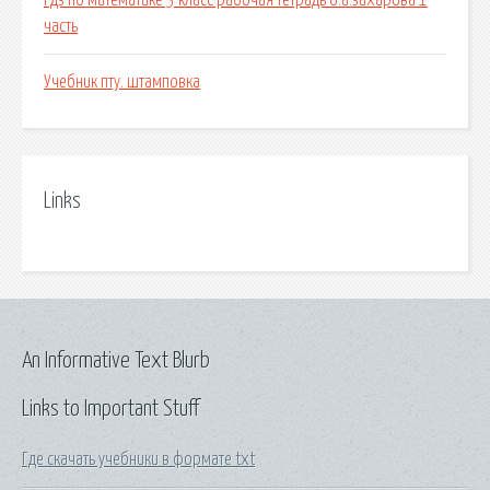
Гдз по математике 3 класс рабочая тетрадь о.а.захарова 1
часть
Учебник пту. штамповка
Links
An Informative Text Blurb
Links to Important Stuff
Где скачать учебники в формате txt