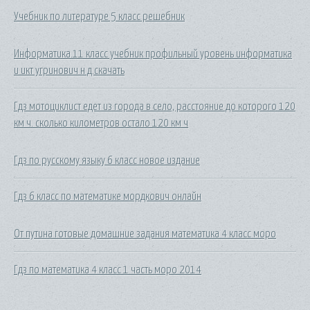
Учебник по литературе 5 класс решебник
Информатика.11 класс учебник профильный уровень информатика
и икт угринович н д.скачать
Гдз мотоциклист едет из города в село, расстояние до которого 120
км ч. сколько километров остало 120 км ч
Гдз по русскому языку 6 класс новое издание
Гдз 6 класс по математике мордкович онлайн
От путина готовые домашние задания математика 4 класс моро
Гдз по математика 4 класс 1 часть моро 2014