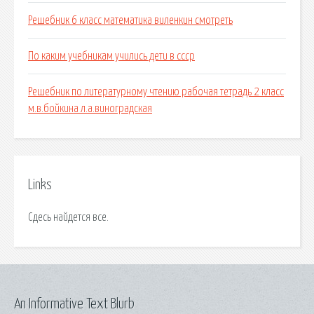
Решебник 6 класс математика виленкин смотреть
По каким учебникам учились дети в ссср
Решебник по литературному чтению рабочая тетрадь 2 класс
м.в.бойкина л.а.виноградская
Links
Сдесь найдется все.
An Informative Text Blurb