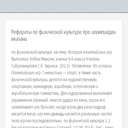
Рефераты по физической культуре про олимпиадах
вказани
по физической культуре. на тему: История олимпийских игр
Выполнил: Бобин Максим, ученик 9 А класса Учитель:
Субуханкулова С.Б. Заринск. 2013г. Оглавление. Из истории
Олимпийских игр. Гимнастика — спорт, а также часть
физической культуры, делится на художественную,
спортивную, командную, аэробную, эстетическую и
акробатическую гимнастику. Для оздоровления выполняют
упражнения утренней. вместо удара по мячу, игрок его
захватывает или бросает; когда игрок два раза подряд
касается мяча, или мяч дважды касается различных частей
тела игрока последовательно. по физической культуре 1.1
Бег на короткие дистанции (спринт). 10 06 2016 - Бег - одно