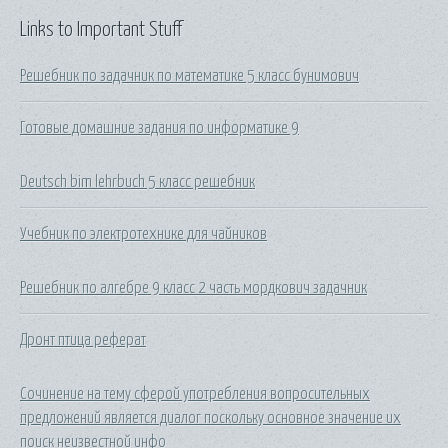
Links to Important Stuff
Решебник по задачник по математике 5 класс бунимович
Готовые домашние задания по информатике 9
Deutsch bim lehrbuch 5 класс решебник
Учебник по электротехнике для чайников
Решебник по алгебре 9 класс 2 часть мордкович задачник
Дронт птица реферат
Сочинение на тему сферой употребления вопросительных
предложений является диалог поскольку основное значение их
поиск неизвестной инфо