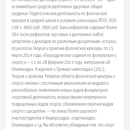
из важнейших средств укрепления здоровья: общие
сведения. Педагогическая деятельность по физической
культуре в средней школе в условиях реализации ФГОС ООО
108 ч. 4800 руб. 2900 руб. Банк рефератов содержит более
364 тысяч рефератов, курсовых и дипломных работ,
шпаргалок и докладов по различным дисциплинам: истории,
психологии Теория и практика физической культуры. по 15
марта 2014 года, «Периодические издания по физкультуре и
спорту » — с 1 по 28 февраля 2014 года. материалов об
Олимпиадах. В журнале « Прямые инвестиции» (2013,.
Теория и практика. Развитие области физической культуры и
спорта связано с постоянным увеличением ее видового
разнообразия, появлением новых видов физкультурно-
спортивной деятельности, возрастанием популярности
традиционных видов спорта, обновлением перечня видов
спорта и дисциплин. — по линии более широкого
участиястудентов в Универсиадах, спартакиадах,
Олимпиадах и т.д. Мы абсолютно убежденыв том, что спорт