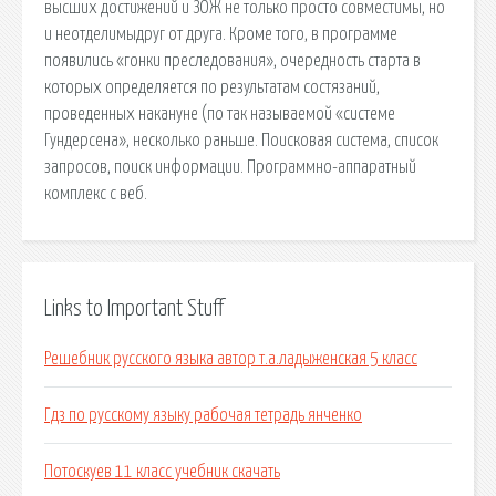
высших достижений и ЗОЖ не только просто совместимы, но
и неотделимыдруг от друга. Кроме того, в программе
появились «гонки преследования», очередность старта в
которых определяется по результатам состязаний,
проведенных накануне (по так называемой «системе
Гундерсена», несколько раньше. Поисковая сиcтема, список
запросов, поиск информации. Программно-аппаратный
комплекс с веб.
Links to Important Stuff
Решебник русского языка автор т.а.ладыженская 5 класс
Гдз по русскому языку рабочая тетрадь янченко
Потоскуев 11 класс учебник скачать