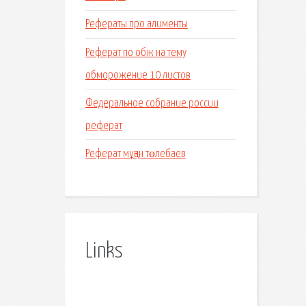
Рефераты про алименты
Реферат по обж на тему
обморожение 10 листов
Федеральное собрание россии
реферат
Реферат мұқан төлебаев
Links