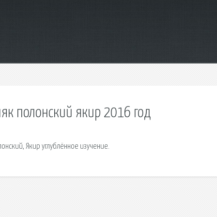
ляк полонский якир 2016 год
лонский, Якир углублённое изучение.