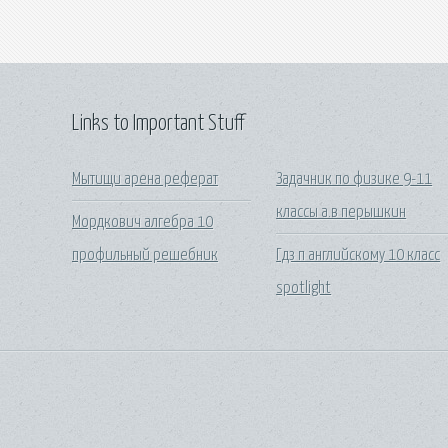
Links to Important Stuff
Мытищи арена реферат
Задачник по физике 9-11
классы а.в перышкин
Мордкович алгебра 10
профильный решебник
Гдз п английскому 10 класс
spotlight