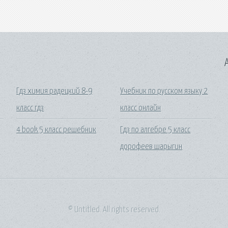
A
Гдз химия радецкий 8-9
Учебник по русском языку 2
класс гдз
класс онлайн
4 book 5 класс решебник
Гдз по алгебре 5 класс
дорофеев шарыгин
© Untitled. All rights reserved.