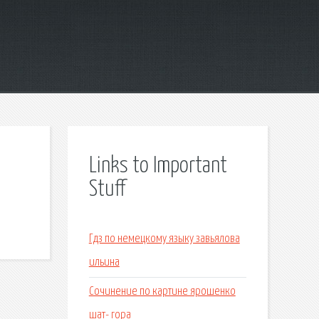
Links to Important
Stuff
Гдз по немецкому языку завьялова
ильина
Сочинение по картине ярошенко
шат- гора