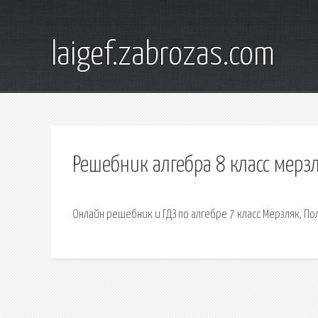
laigef.zabrozas.com
Решебник алгебра 8 класс мерз
Онлайн решебник и ГДЗ по алгебре 7 класс Мерзляк, По