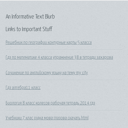
An Informative Text Blurb
Links to Important Stuff
Решебник по географии контурные карты 5 класса
Гдз по математике 4 класса упражнение 38 в тетради захарова
Сочинение по английскому языку на тему my city
Гдз алгебра11 класс
Биология 8 класс колесов рабочая тетрадь 2014 гдз
Учебники 7 клас рiдна мова глазова скачать html