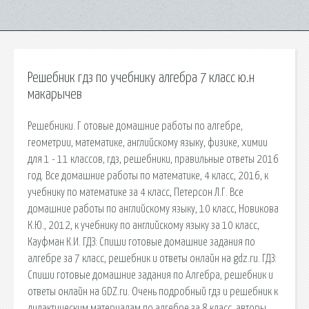
Решебник гдз по учебнику алгебра 7 класс ю.н
макарычев
Решебники. Г отовые домашние работы по алгебре,
геометрии, математике, английскому языку, физике, химии
для 1 - 11 классов, гдз, решебники, правильные ответы 2016
год. Все домашние работы по математике, 4 класс, 2016, к
учебнику по математике за 4 класс, Петерсон Л.Г. Bсe
домашние работы по английскому языку, 10 класс, Новикова
К.Ю., 2012, к учебнику по английскому языку за 10 класс,
Кауфман К.И. ГДЗ: Спиши готовые домашние задания по
алгебре за 7 класс, решебник и ответы онлайн на gdz.ru. ГДЗ:
Спиши готовые домашние задания по Алгебра, решебник и
ответы онлайн на GDZ.ru. Очень подробный гдз и решебник к
дидактическим материалам по алгебре за 8 класс, авторы.