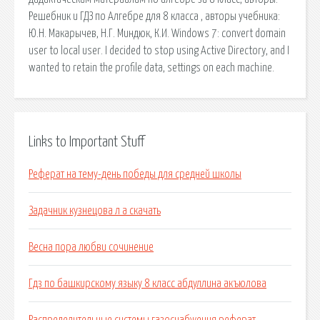
Решебник и ГДЗ по Алгебре для 8 класса , авторы учебника:
Ю.Н. Макарычев, Н.Г. Миндюк, К.И. Windows 7: convert domain
user to local user. I decided to stop using Active Directory, and I
wanted to retain the profile data, settings on each machine.
Links to Important Stuff
Реферат на тему-день победы для средней школы
Задачник кузнецова л a скачать
Весна пора любви сочинение
Гдз по башкирскому языку 8 класс абдуллина акъюлова