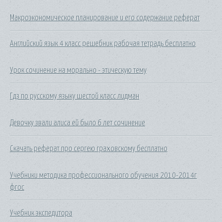
Макроэкономическое планирование и его содержание реферат
Английский язык 4 класс решебник рабочая тетрадь бесплатно
Урок сочинение на морально - этическую тему
Гдз по русскому языку шестой класс лидман
Девочку звали алиса ей было 6 лет сочинение
Скачать реферат про сергею граховскому бесплатно
Учебники методика профессионального обучения 2010-2014г
фгос
Учебник экспедитора