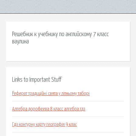
Решебник к учебнику по английскому 7 класс
ваулина
Links to Important Stuff
Реферат традиційні свята у літньому таборі
Алгебра дорофеева 8 класс алгебра гдз
Гдз контурну карту географія 9 клас