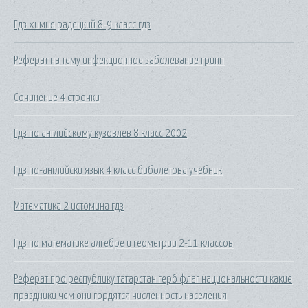
Гдз химия радецкий 8-9 класс гдз
Реферат на тему инфекционное заболевание грипп
Сочинение 4 строчки
Гдз по английскому кузовлев 8 класс 2002
Гдз по-английски язык 4 класс биболетова учебник
Математика 2 истомина гдз
Гдз по математике алгебре и геометрии 2-11 классов
Реферат про республику татарстан герб флаг национальности какие
праздники чем они гордятся численность населения