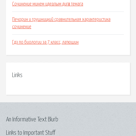
Сочинение минем идеалым дигән темага
Печорин и грушницкий сравнительная характеристика
сочинение
Гдз по биологии за 7 класс, латюшин
Links
An Informative Text Blurb
Links to Important Stuff