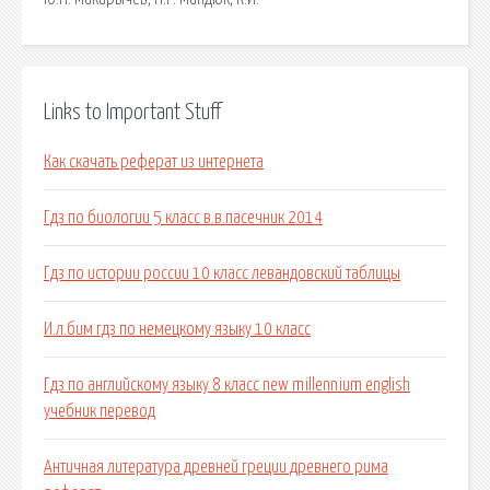
Links to Important Stuff
Как скачать реферат из интернета
Гдз по биологии 5 класс в.в.пасечник 2014
Гдз по истории россии 10 класс левандовский таблицы
И.л.бим гдз по немецкому языку 10 класс
Гдз по английскому языку 8 класс new millennium english
учебник перевод
Античная литература древней греции древнего рима