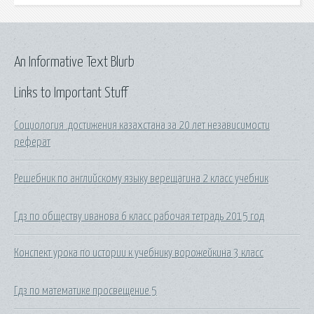
An Informative Text Blurb
Links to Important Stuff
Социология .достижения казахстана за 20 лет независимости
реферат
Решебник по английскому языку верещагина 2 класс учебник
Гдз по обществу иванова 6 класс рабочая тетрадь 2015 год
Конспект урока по истории к учебнику ворожейкина 3 класс
Гдз по математике просвещение 5