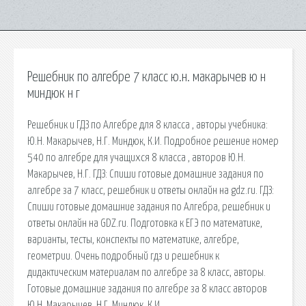
Решебник по алгебре 7 класс ю.н. макарычев ю н
миндюк н г
Решебник и ГДЗ по Алгебре для 8 класса , авторы учебника:
Ю.Н. Макарычев, Н.Г. Миндюк, К.И. Подробное решение номер
540 по алгебре для учащихся 8 класса , авторов Ю.Н.
Макарычев, Н.Г. ГДЗ: Спиши готовые домашние задания по
алгебре за 7 класс, решебник и ответы онлайн на gdz.ru. ГДЗ:
Спиши готовые домашние задания по Алгебра, решебник и
ответы онлайн на GDZ.ru. Подготовка к ЕГЭ по математике,
варианты, тесты, конспекты по математике, алгебре,
геометрии. Очень подробный гдз и решебник к
дидактическим материалам по алгебре за 8 класс, авторы.
Готовые домашние задания по алгебре за 8 класс авторов
Ю.Н. Макарычев, Н.Г. Миндюк, К.И.