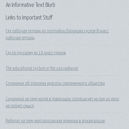
An Informative Text Blurb
Links to Important Stuff
Гдз рабочая тетрадь по географии баринова суслов 8 класс
рабочая тетрадь
Гдз по русскому яз 10 класс греков
The educational system in the usa реферат
Сочинение об эталонах красоты современного общества
Сочинение на тему когда в товарищах согласья нет на лад их дело
не пойдет смысл
Реферат на тему маргаритинская ярмарка в архангельске