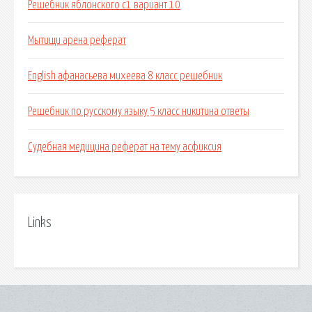
Решебник яблонского с1 вариант 10
Мытищи арена реферат
English афанасьева михеева 8 класс решебник
Решебник по русскому языку 5 класс никитина ответы
Судебная медицина реферат на тему асфиксия
Links