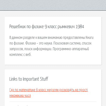
Решебник по физике 9 класс рымкевич 1984
В данном разделе к вашем вниманию предоставлены Книги
по физике. Физика – это наука. Поисковая сиcтема, список
запросов, поиск информации. Программно-аппаратный
комплекс с веб.
Links to Important Stuff
Гдз по математике 6 класс мерзляк розкладіть на прості
множники числ