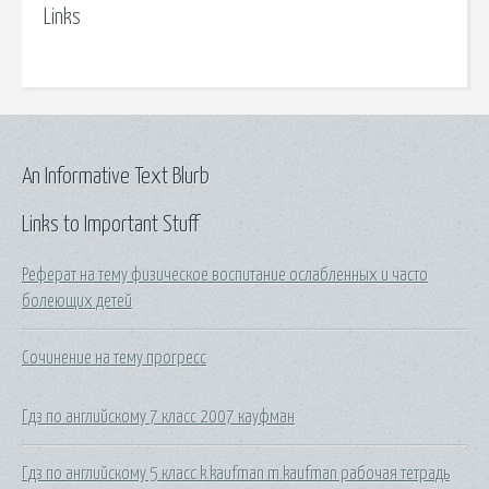
Links
An Informative Text Blurb
Links to Important Stuff
Реферат на тему физическое воспитание ослабленных и часто
болеющих детей
Сочинение на тему прогресс
Гдз по английскому 7 класс 2007 кауфман
Гдз по английскому 5 класс k.kaufman m.kaufman рабочая тетрадь