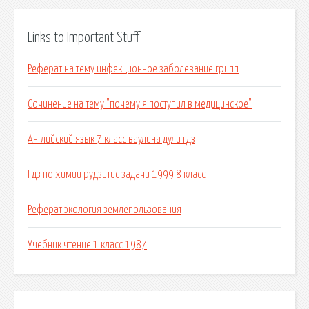
Links to Important Stuff
Реферат на тему инфекционное заболевание грипп
Сочинение на тему "почему я поступил в медицинское"
Английский язык 7 класс ваулина дули гдз
Гдз по химии рудзитис задачи 1999 8 класс
Реферат экология землепользования
Учебник чтение 1 класс 1987