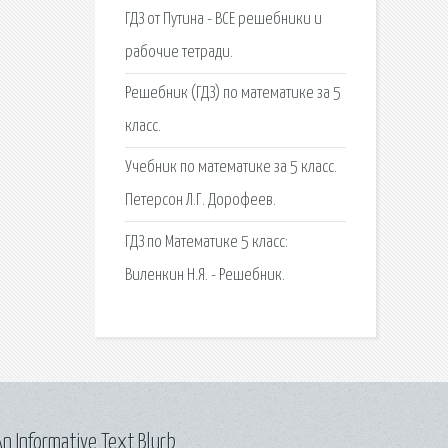
ГДЗ от Путина - ВСЕ решебники и
рабочие тетради.
Решебник (ГДЗ) по математике за 5
класс.
Учебник по математике за 5 класс.
Петерсон Л.Г. Дорофеев.
ГДЗ по Математике 5 класс:
Виленкин Н.Я. - Решебник.
n Informative Text Blurb