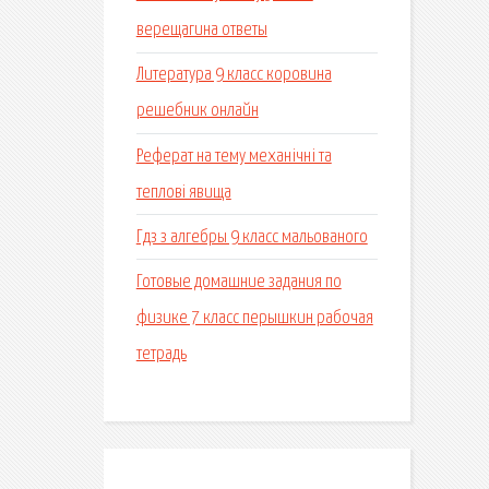
верещагина ответы
Литература 9 класс коровина
решебник онлайн
Реферат на тему механічні та
теплові явища
Гдз з алгебры 9 класс мальованого
Готовые домашние задания по
физике 7 класс перышкин рабочая
тетрадь