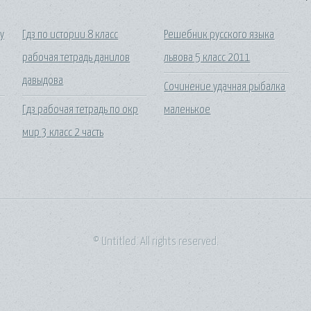
у
Гдз по истории 8 класс
Решебник русского языка
рабочая тетрадь данилов
львова 5 класс 2011
давыдова
Сочинение удачная рыбалка
Гдз рабочая тетрадь по окр
маленькое
мир 3 класс 2 часть
© Untitled. All rights reserved.