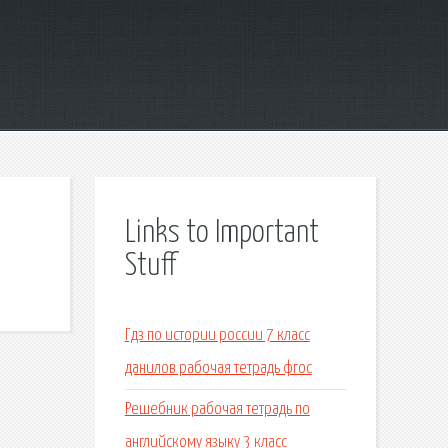
Links to Important
Stuff
Гдз по истории россии 7 класс
данилов рабочая тетрадь фгос
Решебник рабочая тетрадь по
английскому языку 3 класс