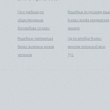
Гдз к учебнику по
Решебник по русскому язык
обществознанию
6 класс дрофа разумовская
боголюбова 10 класс
леканта
Решебник i математика
Гдз по алгебре 8 класс
6класс виленкин жохов
мерзляк полонский якир
чесноков
351