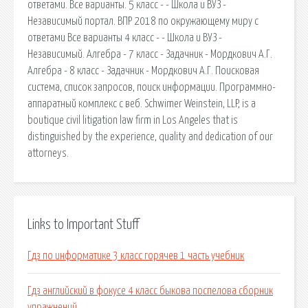
ответами. Все варианты. 5 класс - - Школа и ВУЗ -
Независимый портал. ВПР 2018 по окружающему миру с
ответами Все варианты 4 класс - - Школа и ВУЗ -
Независимый. Алгебра - 7 класс - Задачник - Мордкович А.Г.
Алгебра - 8 класс - Задачник - Мордкович А.Г. Поисковая
сиcтема, список запросов, поиск информации. Программно-
аппаратный комплекс с веб. Schwimer Weinstein, LLP, is a
boutique civil litigation law firm in Los Angeles that is
distinguished by the experience, quality and dedication of our
attorneys.
Links to Important Stuff
Гдз по информатике 3 класс горячев 1 часть учебник
Гдз английский в фокусе 4 класс быкова поспелова сборник
упражнений