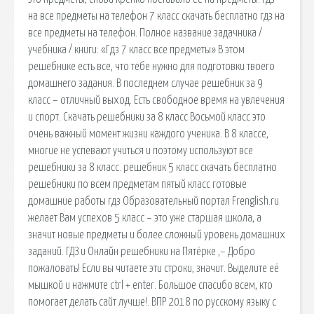
на все предметы на телефон 7 класс скачать бесплатно гдз на
все предметы на телефон. Полное название задачника /
учебника / книги: «Гдз 7 класс все предметы» В этом
решебнике есть все, что тебе нужно для подготовки твоего
домашнего задания. В последнем случае решебник за 9
класс – отличный выход. Есть свободное время на увлечения
и спорт. Скачать решебники за 8 класс Восьмой класс это
очень важный момент жизни каждого ученика. В 8 классе,
многие не успевают учиться и поэтому используют все
решебники за 8 класс. решебник 5 класс скачать бесплатно
решебники по всем предметам пятый класс готовые
домашние работы гдз Образовательный портал Frenglish.ru
желает Вам успехов 5 класс – это уже старшая школа, а
значит новые предметы и более сложный уровень домашних
заданий. ГДЗ и Онлайн решебники на Пятёрке ,– Добро
пожаловать! Если вы читаете эти строки, значит. Выделите её
мышкой и нажмите ctrl + enter. Большое спасибо всем, кто
помогает делать сайт лучше!. ВПР 2018 по русскому языку с