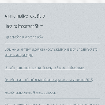
An Informative Text Blurb
Links to Important Stuff
Гдз алгебра 8 класс по обж
Сочинение на тему: я должен носить жёлтую звезду и прятаться это
маленькая трагедия
Онлайн решебник по английскому за 3 класс биболетова
Решебник английский язык 10 класс афанасьева михеева 2015
Решебник по химии 9 класс вопросы
Рабочая тетрадь гдз по истории россии е.в. симонова к учебнику а.а.