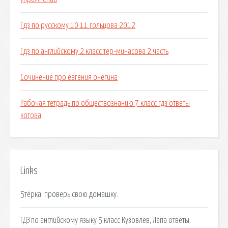
Гдз по русскому 10 11 гольцова 2012
Гдз по английскому 2 класс тер-минасова 2 часть
Сочинение про евгения онегина
Рабочая тетрадь по обществознанию 7 класс гдз ответы
котова
Links
5тёрка: проверь свою домашку.
ГДЗ по английскому языку 5 класс Кузовлев, Лапа ответы.