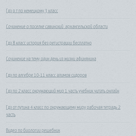
Гдз р.т по немецкому 3 класс
Сочинение о поселке савинский .архангельской области
Гдз 8 класс история без регистрации бесплатно
Сочинение на тему один день из жизни афинянина
Гдз по алгебре 10-11 класс алимов сидоров
Гдз по 2 класс окружающий мир 1 часть учебник читать онлайн
Гдз от путина 4 класс по окружающему миру рабочая тетрадь 2
часть
Видео по биологии решебник