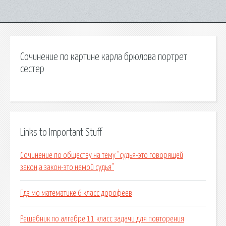
Сочинение по картине карла брюлова портрет
сестер
Links to Important Stuff
Сочинение по обществу на тему "судья-это говорящей
закон,а закон-это немой судья"
Гдз мо математике 6 класс дорофеев
Решебник по алгебре 11 класс задачи для повторения