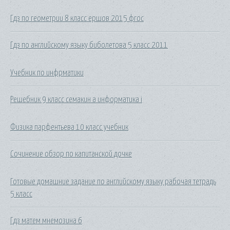
Гдз по геометрии 8 класс ершов 2015 фгос
Гдз по английскому языку биболетова 5 класс 2011
Учебник по инфрматики
Решебник 9 класс семакин а информатика i
Физика парфентьева 10 класс учебник
Сочинение обзор по капитанской дочке
Готовые домашние задание по английскому языку рабочая тетрадь
5 класс
Гдз матем мнемозина 6