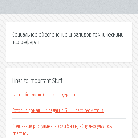
Социальное обеспечение инвалидов техническими
тср реферат
Links to Important Stuff
Гдз по биологии 6 класс андерсон
Готовые домашние задание 6 11 класс геометрия
Сочинение рассуждение если бы индейцу джо удалось
спастись