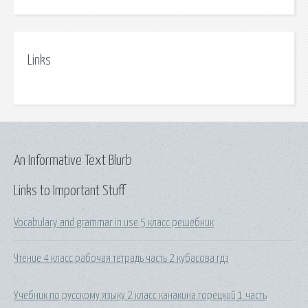
Links
An Informative Text Blurb
Links to Important Stuff
Vocabulary and grammar in use 5 класс решебник
Чтение 4 класс рабочая тетрадь часть 2 кубасова гдз
Учебник по русскому языку 2 класс канакина горецкий 1 часть