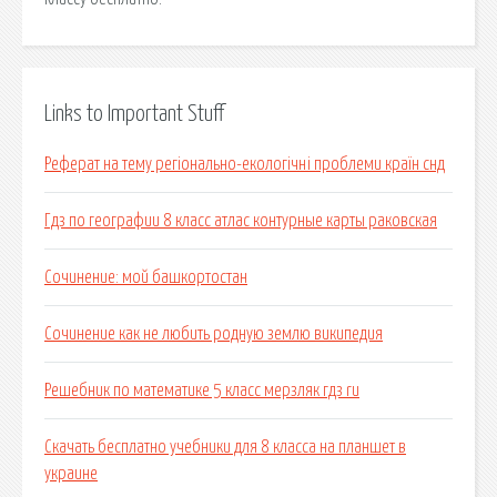
Links to Important Stuff
Реферат на тему регіонально-екологічні проблеми країн снд
Гдз по географии 8 класс атлас контурные карты раковская
Сочинение: мой башкортостан
Сочинение как не любить родную землю википедия
Решебник по математике 5 класс мерзляк гдз ru
Скачать бесплатно учебники для 8 класса на планшет в
украине