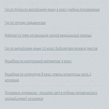
Гдз от путина по английскому языку 4 класс учебник просвещение
Гдз по тетради ладыженская
Реферат по теме организация скорой медицинской помощи
Гдз по английскому языку 10 класс биболетова перевод текстов
Решебник по контрольной математике 4 класс
Решебник по литературе 8 класс ответы на вопросы часть 2
коровина
Призвание художника - посылать свет в глубины человеческого
сердца(шуман) сочинение