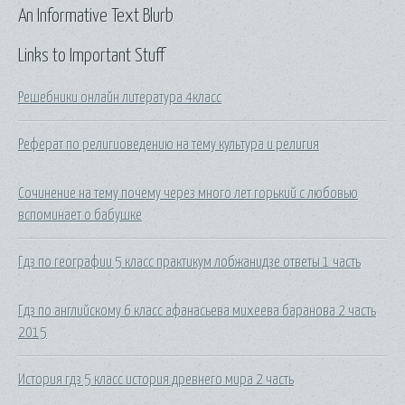
An Informative Text Blurb
Links to Important Stuff
Решебники онлайн литература 4класс
Реферат по религиоведению на тему культура и религия
Сочинение на тему почему через много лет горький с любовью
вспоминает о бабушке
Гдз по географии 5 класс практикум лобжанидзе ответы 1 часть
Гдз по английскому 6 класс афанасьева михеева баранова 2 часть
2015
История гдз 5 класс история древнего мира 2 часть