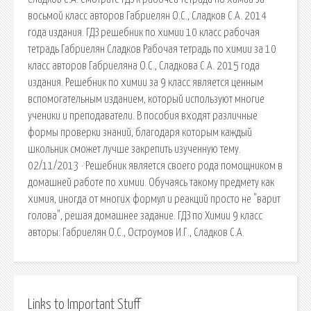
восьмой класс авторов Габриелян О.С., Сладков С.А. 2014
года издания. ГДЗ решебник по химии 10 класс рабочая
тетрадь Габриелян Сладков Рабочая тетрадь по химии за 10
класс авторов Габриеляна О.С., Сладкова С.А. 2015 года
издания. Решебник по химии за 9 класс является ценным
вспомогательным изданием, который используют многие
ученики и преподаватели. В пособия входят различные
формы проверки знаний, благодаря которым каждый
школьник сможет лучше закрепить изученную тему.
02/11/2013 · Решебник является своего рода помощником в
домашней работе по химии. Обучаясь такому предмету как
химия, иногда от многих формул и реакций просто не "варит
голова", решая домашнее задание. ГДЗ по Химии 9 класс
авторы: Габриелян О.С., Остроумов И.Г., Сладков С.А.
Links to Important Stuff