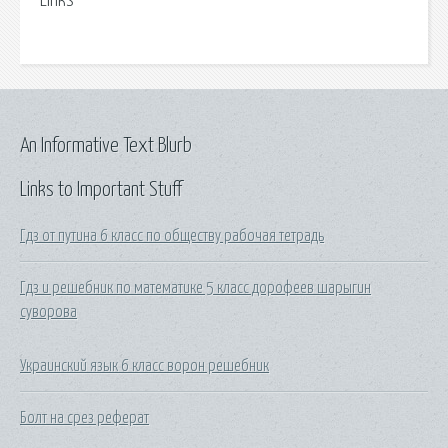
Links
An Informative Text Blurb
Links to Important Stuff
Гдз от путина 6 класс по обществу рабочая тетрадь
Гдз и решебник по математике 5 класс дорофеев шарыгин
суворова
Украинский язык 6 класс ворон решебник
Болт на срез реферат