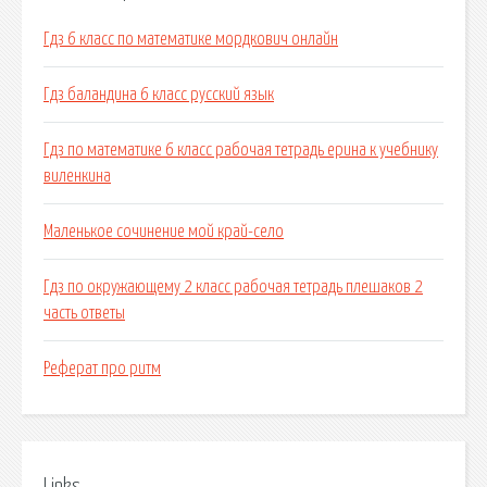
Гдз 6 класс по математике мордкович онлайн
Гдз баландина 6 класс русский язык
Гдз по математике 6 класс рабочая тетрадь ерина к учебнику
виленкина
Маленькое сочинение мой край-село
Гдз по окружающему 2 класс рабочая тетрадь плешаков 2
часть ответы
Реферат про ритм