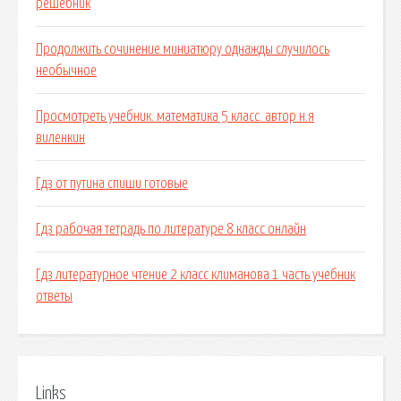
решебник
Продолжить сочинение миниатюру однажды случилось
необычное
Просмотреть учебник. математика 5 класс. автор н.я
виленкин
Гдз от путина спиши готовые
Гдз рабочая тетрадь по литературе 8 класс онлайн
Гдз литературное чтение 2 класс климанова 1 часть учебник
ответы
Links