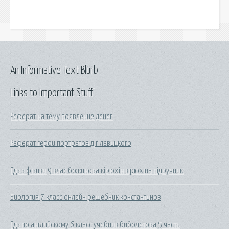
An Informative Text Blurb
Links to Important Stuff
Реферат на тему появление денег
Реферат герои портретов д.г левицкого
Гдз з фізики 9 клас божинова кірюхін кірюхіна підручник
Биология 7 класс онлайн решебник константинов
Гдз по английскому 6 класс учебник биболетова 5 часть