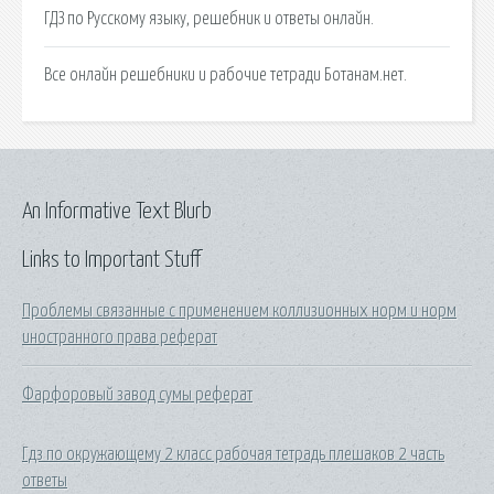
ГДЗ по Русскому языку, решебник и ответы онлайн.
Все онлайн решебники и рабочие тетради Ботанам.нет.
An Informative Text Blurb
Links to Important Stuff
Проблемы связанные с применением коллизионных норм и норм
иностранного права реферат
Фарфоровый завод сумы реферат
Гдз по окружающему 2 класс рабочая тетрадь плешаков 2 часть
ответы