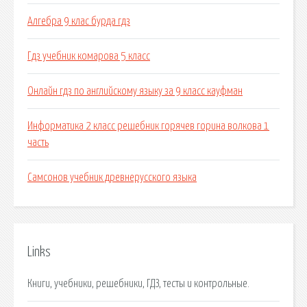
Алгебра 9 клас бурда гдз
Гдз учебник комарова 5 класс
Онлайн гдз по английскому языку за 9 класс кауфман
Информатика 2 класс решебник горячев горина волкова 1
часть
Самсонов учебник древнерусского языка
Links
Книги, учебники, решебники, ГДЗ, тесты и контрольные.