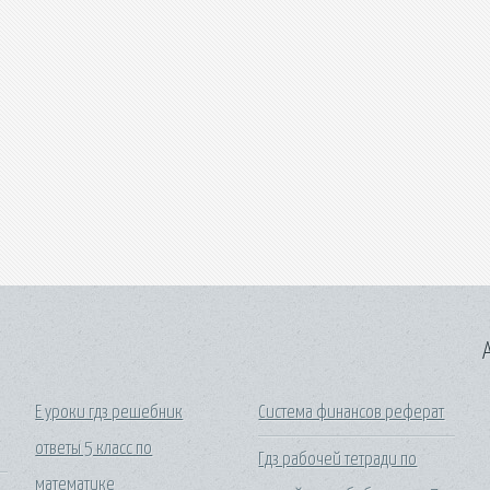
A
Е уроки гдз решебник
Система финансов реферат
ответы 5 класс по
Гдз рабочей тетради по
математике