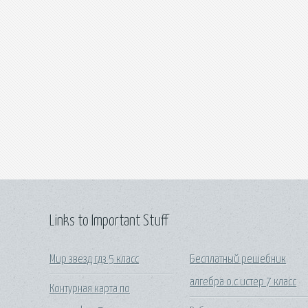
Links to Important Stuff
Мир звезд гдз 5 класс
Бесплатный решебник
алгебра о.с.истер 7 класс
Контурная карта по