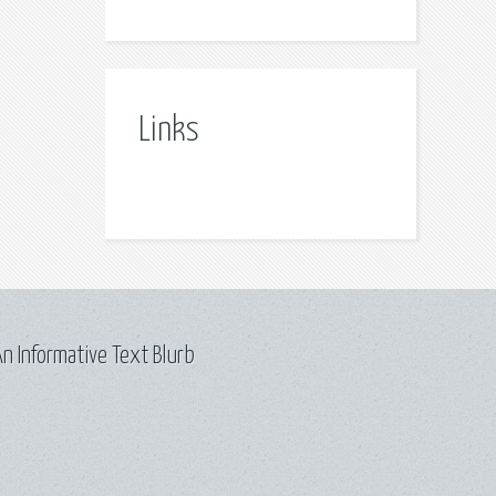
Links
n Informative Text Blurb