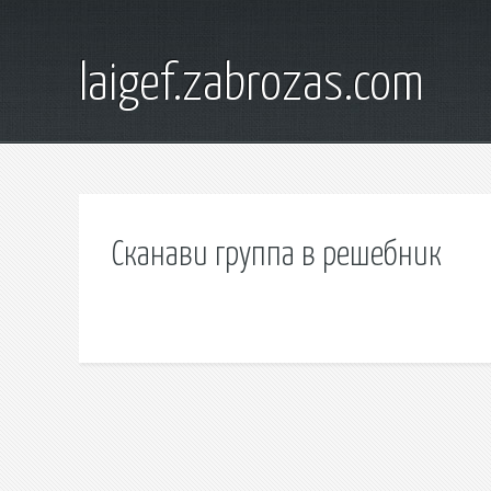
laigef.zabrozas.com
Сканави группа в решебник