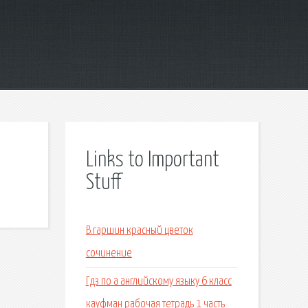
Links to Important
Stuff
В.гаршин красный цветок
сочинение
Гдз по а английскому языку 6 класс
кауфман рабочая тетрадь 1 часть