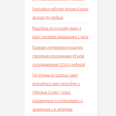
География рабочая тетрадь 6 класс
дронов гдз учебник
Решебник по русскому языку 2
класс песняева анащенкова 1 часть
Правове регулювання процедур
створення і припинення суб'єктів
господарювання 2014 р реферат
Гдз тетрадь по истории санкт
петербурга санкт-петербург и
губерния 12 век 7 класс
краеведение л.к ермолаева и.з
захваткина и.м лебедева