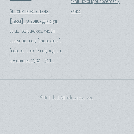
английскому биболетова 7
Биохимия животных
класс
[текст] : учебник для студ.
высш. сельскохоз. учебн.
завед. по спец. "зоотехния",
"ветеринария" / под ред. а. в.
чечеткина, 1982. - 511 с.
© Untitled. All rights reserved.