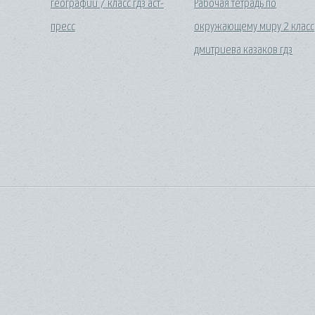
географии 7 класс гдз аст-
Рабочая тетрадь по
пресс
окружающему миру 2 класс
дмитриева казаков гдз